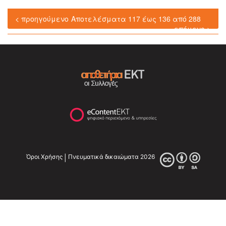
< προηγούμενο
Αποτελέσματα 117 έως 136 από 288
επόμενο >