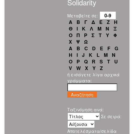
Solidarity
0-9
Μεταβείτε σε:
Α
Β
Γ
Δ
Ε
Ζ
Η
Θ
Ι
Κ
Λ
Μ
Ν
Ξ
Ο
Π
Ρ
Σ
Τ
Υ
Φ
Χ
Ψ
Ω
A
B
C
D
E
F
G
H
I
J
K
L
M
N
O
P
Q
R
S
T
U
V
W
X
Y
Z
ή εισάγετε λίγα αρχικά
γράμματα:
Ταξινόμηση ανά:
Σε σειρά:
Αποτελέσματα/σελίδα