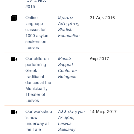
DAY 4 NOV
2015
Online
Ίδρυμα
21-Δεκ-2016
language
Αστερίας
;
classes for
Starfish
1000 asylum
Foundation
seekers on
Lesvos
Our children
Mosaik
Απρ-2017
performing
Support
Greek
Center for
traditional
Refugees
dances at the
Municipality
Theater of
Lesvos
Our workshop
Αλληλεγγύη
14-Μαρ-2017
is now
Λέσβου
;
underway at
Lesvos
the Tate
Solidarity