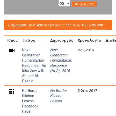
< προηγούμενο
Αποτελέσματα 117 έως 136 από 288
επόμενο >
Τύπος
Τίτλος
Δημιουργός
Χρονολογία
Διαθ
Next
Next
Δεκ-2016
Generation
Generation
Humanitarian
Humanitarian
Response | An
Response
Interview with
(HLA), 2015- .
Ahmad Al-
Rashid
No Border
No Border
5-Σεπ-2017
Kitchen
Kitchen
Lesvos:
Lesvos
Facebook
Page