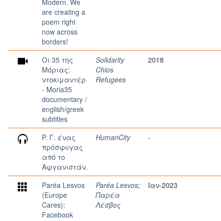
Modern. We
are creating a
poem right
now across
borders!
Oι 35 της
Solidarity
2018
Μόριας:
Chios
ντοκιμαντέρ
Refugees
- Μoria35
documentary /
english/greek
subtitles
P. Γ. ένας
HumanCity
-
πρόσφυγας
από το
Αφγανιστάν.
Paréa Lesvos
Paréa Lesvos
;
Ιαν-2023
(Europe
Παρέα
Cares):
Λέσβος
Facebook