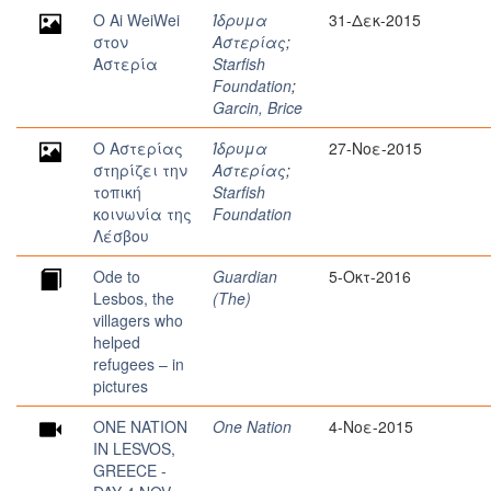
O Ai WeiWei
Ίδρυμα
31-Δεκ-2015
στον
Αστερίας
;
Αστερία
Starfish
Foundation
;
Garcin, Brice
O Αστερίας
Ίδρυμα
27-Νοε-2015
στηρίζει την
Αστερίας
;
τοπική
Starfish
κοινωνία της
Foundation
Λέσβου
Ode to
Guardian
5-Οκτ-2016
Lesbos, the
(The)
villagers who
helped
refugees – in
pictures
ONE NATION
One Nation
4-Νοε-2015
IN LESVOS,
GREECE -