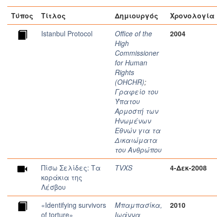
Τύπος
Τίτλος
Δημιουργός
Χρονολογία
Istanbul Protocol
Office of the
2004
High
Commissioner
for Human
Rights
(OHCHR)
;
Γραφείο του
Ύπατου
Αρμοστή των
Ηνωμένων
Εθνών για τα
Δικαιώματα
του Ανθρώπου
Πίσω Σελίδες: Τα
TVXS
4-Δεκ-2008
κοράκια της
Λέσβου
«Identifying survivors
Μπαμπασίκα,
2010
of torture»
Ιωάννα