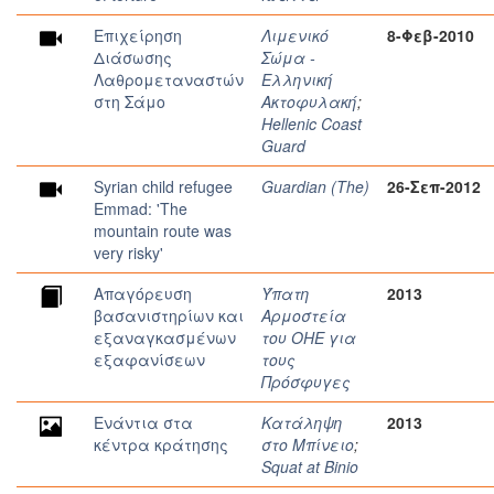
Επιχείρηση
Λιμενικό
8-Φεβ-2010
Διάσωσης
Σώμα -
Λαθρομεταναστών
Ελληνική
στη Σάμο
Ακτοφυλακή
;
Hellenic Coast
Guard
Syrian child refugee
Guardian (The)
26-Σεπ-2012
Emmad: 'The
mountain route was
very risky'
Απαγόρευση
Ύπατη
2013
βασανιστηρίων και
Αρμοστεία
εξαναγκασμένων
του ΟΗΕ για
εξαφανίσεων
τους
Πρόσφυγες
Ενάντια στα
Κατάληψη
2013
κέντρα κράτησης
στο Μπίνειο
;
Squat at Binio