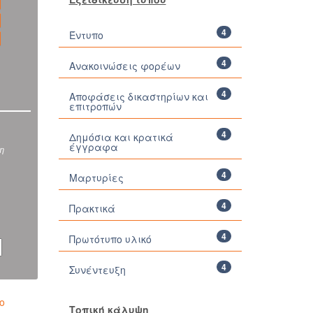
4
Έντυπο
4
Ανακοινώσεις φορέων
4
Αποφάσεις δικαστηρίων και
επιτροπών
4
Δημόσια και κρατικά
έγγραφα
ση
4
Μαρτυρίες
4
Πρακτικά
4
Πρωτότυπο υλικό
4
Συνέντευξη
ο
Τοπική κάλυψη