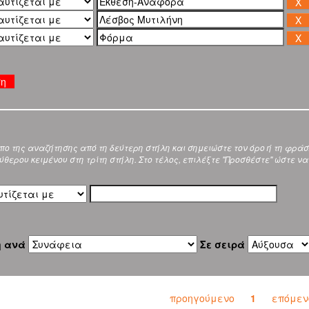
ση
ύπο της αναζήτησης από τη δεύτερη στήλη και σημειώστε τον όρο ή τη φρά
θερου κειμένου στη τρίτη στήλη. Στο τέλος, επιλέξτε "Προσθέστε" ώστε να
η ανά
Σε σειρά
προηγούμενο
1
επόμεν