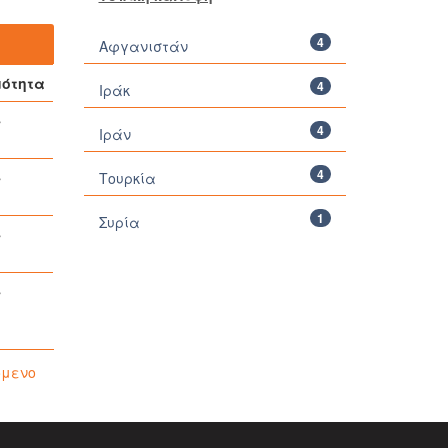
4
Αφγανιστάν
μότητα
4
Ιράκ
4
Ιράν
4
Τουρκία
1
Συρία
όμενο