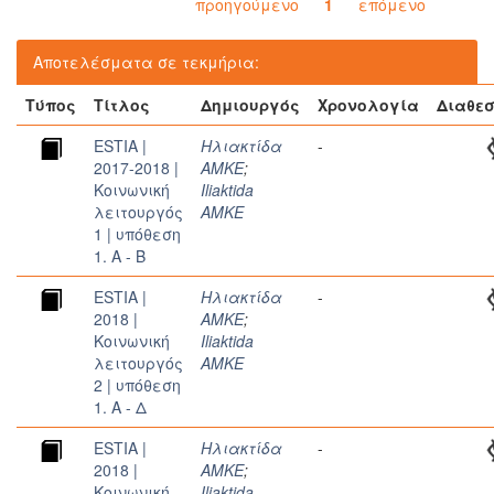
προηγούμενο
1
επόμενο
Αποτελέσματα σε τεκμήρια:
Τύπος
Τίτλος
Δημιουργός
Χρονολογία
Διαθεσ
ESTIA |
Ηλιακτίδα
-
2017-2018 |
ΑΜΚΕ
;
Κοινωνική
Iliaktida
λειτουργός
AMKE
1 | υπόθεση
1. A - Β
ESTIA |
Ηλιακτίδα
-
2018 |
ΑΜΚΕ
;
Κοινωνική
Iliaktida
λειτουργός
AMKE
2 | υπόθεση
1. A - Δ
ESTIA |
Ηλιακτίδα
-
2018 |
ΑΜΚΕ
;
Κοινωνική
Iliaktida