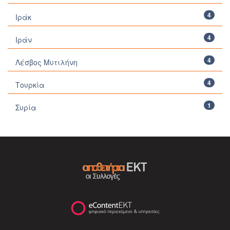
4
Ιράκ
4
Ιράν
4
Λέσβος Μυτιλήνη
4
Τουρκία
1
Συρία