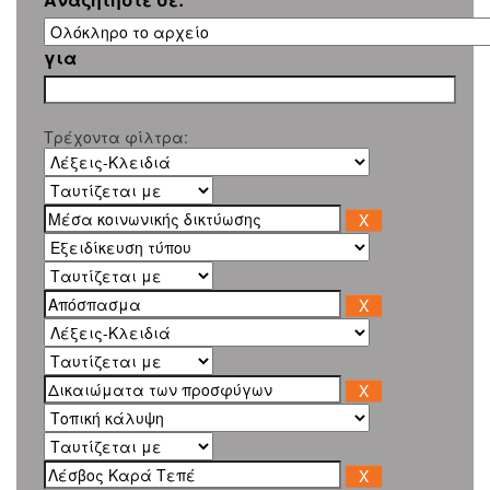
για
Τρέχοντα φίλτρα: