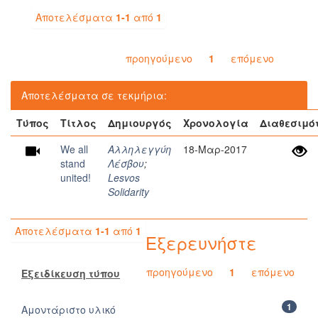
Αποτελέσματα
1-1
από
1
προηγούμενο
1
επόμενο
Αποτελέσματα σε τεκμήρια:
Τύπος
Τίτλος
Δημιουργός
Χρονολογία
Διαθεσιμό
We all
Αλληλεγγύη
18-Μαρ-2017
stand
Λέσβου
;
united!
Lesvos
Solidarity
Αποτελέσματα
1-1
από
1
Εξερευνήστε
προηγούμενο
1
επόμενο
Εξειδίκευση τύπου
1
Αμοντάριστο υλικό