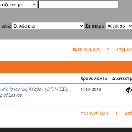
η ανά
Σε σειρά
προηγούμενο
1
επόμεν
Χρονολογία
Διαθεσι
ής Ιστορίας Λέσβου (Ο.Π.Ι.ΛΕΣ.)
;
1-Ιου-2018
up of Lesvos
προηγούμενο
1
επ