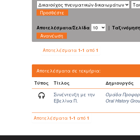
Αποτελέσματα/Σελίδα
|
Ταξινόμησ
Αποτελέσματα
1-1
από
1
Αποτελέσματα σε τεκμήρια:
Τύπος
Τίτλος
Δημιουργός
Συνέντευξη με την
Ομάδα Προφορικ
Εβελίνα Π.
Oral History Gro
Αποτελέσματα
1-1
από
1