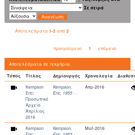
Σε σειρά
Αποτελέσματα
1-2
από
2
προηγούμενο
1
επόμενο
Αποτελέσματα σε τεκμήρια:
Τύπος
Τίτλος
Δημιουργός
Χρονολογία
Διαθεσ
Kempson
Kempson,
Απρ-2016
Eric:
Eric, 1955 - .
Προσωπικό
Αρχείο
Απρίλιος
2016
Kempson
Kempson,
Μαΐ-2016
Eric:
Eric, 1955 - .