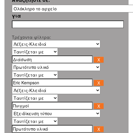
για
Τρέχοντα φίλτρα: