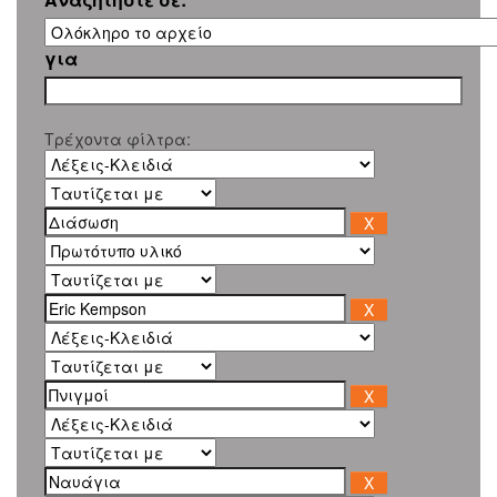
για
Τρέχοντα φίλτρα: