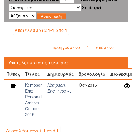
Σε σειρά
Αποτελέσματα
1-1
από
1
προηγούμενο
1
επόμενο
Αποτελέσματα σε τεκμήρια:
Τύπος
Τίτλος
Δημιουργός
Χρονολογία
Διαθεσιμ
Kempson
Kempson,
Οκτ-2015
Eric:
Eric, 1955 - .
Personal
Archive
October
2015
Αποτελέσματα
1-1
από
1