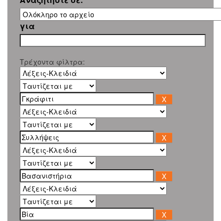
για
Τρέχοντα φίλτρα: