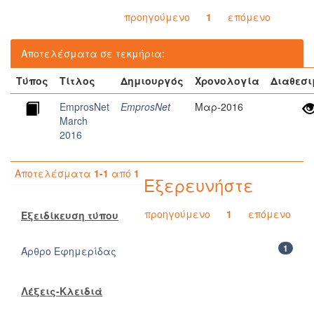
προηγούμενο
1
επόμενο
Αποτελέσματα σε τεκμήρια:
Τύπος
Τίτλος
Δημιουργός
Χρονολογία
Διαθεσι
EmprosNet
EmprosNet
Μαρ-2016
March
2016
Αποτελέσματα
1-1
από
1
Εξερευνήστε
προηγούμενο
1
επόμενο
Εξειδίκευση τύπου
1
Άρθρο Εφημερίδας
Λέξεις-Κλειδιά