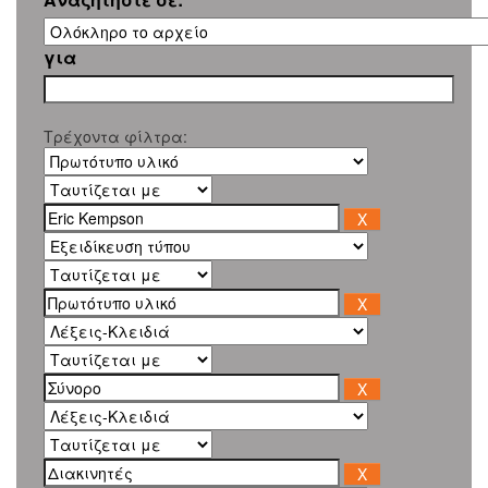
για
Τρέχοντα φίλτρα: