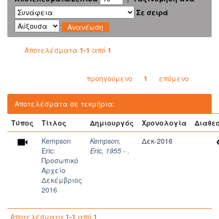
Σε σειρά
Αποτελέσματα
1-1
από
1
προηγούμενο
1
επόμενο
Αποτελέσματα σε τεκμήρια:
Τύπος
Τίτλος
Δημιουργός
Χρονολογία
Διαθε
Kempson
Kempson,
Δεκ-2016
Eric:
Eric, 1955 - .
Προσωπικό
Αρχείο
Δεκέμβριος
2016
Αποτελέσματα
1-1
από
1