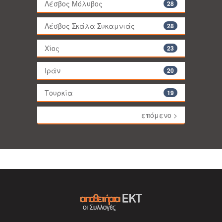
Λέσβος Μόλυβος
28
Λέσβος Σκάλα Συκαμνιάς
28
Χίος
23
Ιράν
20
Τουρκία
19
επόμενο >