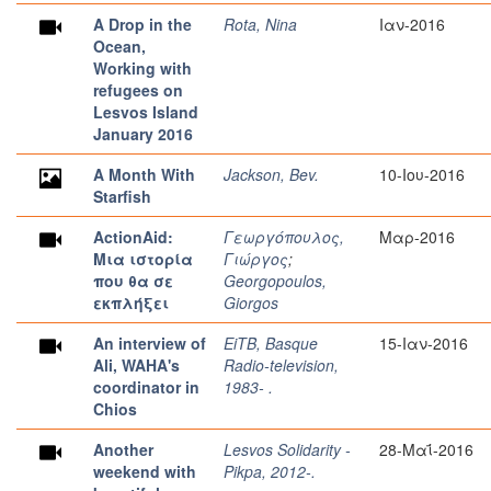
A Drop in the
Rota, Nina
Ιαν-2016
Ocean,
Working with
refugees on
Lesvos Island
January 2016
A Month With
Jackson, Bev.
10-Ιου-2016
Starfish
ActionAid:
Γεωργόπουλος,
Μαρ-2016
Μια ιστορία
Γιώργος
;
που θα σε
Georgopoulos,
εκπλήξει
Giorgos
An interview of
EiTB, Basque
15-Ιαν-2016
Ali, WAHA's
Radio-television,
coordinator in
1983- .
Chios
Another
Lesvos Solidarity -
28-Μαΐ-2016
weekend with
Pikpa, 2012-.