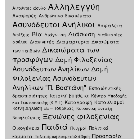
Αλληλεγγύη
Αιτούντες άσυλο
Αναφορές
Ανθρώπινα δικαιώματα
Ασυνόδευτοι Ανήλικοι
Ασφάλεια
Διάσωση
Βία
Αφίξεις
Διάγνωση
Διαδικασίες
Διαμαρτυρία
Διακινητές
Δικαιώματα
ασύλου
Δικαιώματα των
των παιδιών
προσφύγων
Δομή Φιλοξενίας
Ασυνόδευτων Ανηλίκων
Δομή
Φιλοξενίας Ασυνόδευτων
Ανηλίκων "Π. Βοστάνη"
Εκπαιδευτικές
Ιατρική βοήθεια
δραστηριότητες
Κέντρα Υποδοχής
Καταυλισμοί
Καταγραφή
και Ταυτοποίησης (Κ.Υ.Τ)
Κοινή Δήλωση ΕΕ – Τουρκίας
Κοινωνική Ένταξη
Ξενώνες φιλοξενίας
Νοσηλεύτριες
Παιδιά
Οικογένεια
Πνιγμοί
Πολιτικά
Προστασία
κόμματα
Πολιτισμική διαμεσολάβηση