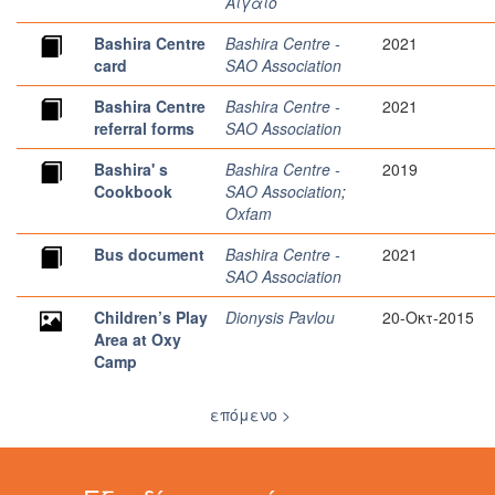
Αιγαίο
Bashira Centre
Bashira Centre -
2021
card
SAO Association
Bashira Centre
Bashira Centre -
2021
referral forms
SAO Association
Bashira' s
Bashira Centre -
2019
Cookbook
SAO Association
;
Oxfam
Bus document
Bashira Centre -
2021
SAO Association
Children’s Play
Dionysis Pavlou
20-Οκτ-2015
Area at Oxy
Camp
επόμενο >