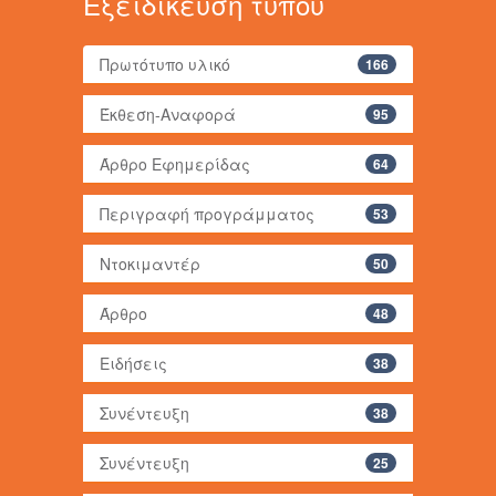
Εξειδίκευση τύπου
Πρωτότυπο υλικό
166
Έκθεση-Αναφορά
95
Άρθρο Εφημερίδας
64
Περιγραφή προγράμματος
53
Ντοκιμαντέρ
50
Άρθρο
48
Ειδήσεις
38
Συνέντευξη
38
Συνέντευξη
25