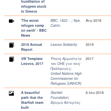
humiliation of
refugees stuck
in Greece
'The worst
BBC, 1922 - .
;
Nye,
Αυγ-2018
refugee camp
Catrin.
on earth' - BBC
News
2019 Annual
Lesvos Solidarity
2019
Report
3W Template
Ύπατη Αρμοστεία
2017
Lesvos, 2017
του ΟΗΕ για τους
Πρόσφυγες
;
United Nations High
Commissioner for
Refugees (UNHCR)
A beautiful
Starfish
6-Ιαν-2016
path that the
Foundation
;
Starfish team
Ίδρυμα Αστερίας
built