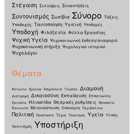
Στέγαση
Συναντήσεις
Συλλήψεις
Σύνορο
Συντονισμός
Σωσίβια
Τάξεις
Ταυτοποίηση
Υγιεινή
Υποδοχής
Υποδομές
Υποδοχή
Φιλοξενία
Φύλλα Εργασίας
Ψυχική Υγεία
Ψυχοκοινωνική έκθεση/αναφορά
Ψυχοκοινωνική στήριξη
Ψυχολογικό ιστορικό
Ψυχολόγοι
Θέματα
Διαμονή
Έρευνα
Ασφάλεια
Kοινωνία
Γλώσσα
Δικαιοσύνη
Εκπαίδευση
Διατροφή
Επικοινωνία
Ηλιακτίδα
Θεσμικές ρυθμίσεις
Εργασία
Θρησκεία
Μετανάστευση
Οικονομία
Κοινωνία
Περιβάλλον
Πολιτική
Υγεία
Υλικός
Τέχνη
Προστασία
Τουρισμός
Υποστήριξη
πολιτισμός