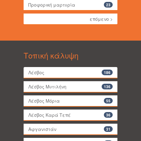
Προφορική μαρτυρία
23
επόμενο >
Τοπική κάλυψη
Λέσβος
186
Λέσβος Μυτιλήνη
136
Λέσβος Μόρια
55
Λέσβος Καρά Τεπέ
36
Αφγανιστάν
31