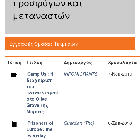
προσφύγων και
μεταναστών
Εγγραφές Ομάδας Τεκμηρίων
Τύπος
Τίτλος
Δημιουργός
Χρονολογία
'Camp Us': H
INFOMIGRANTS
7-Νοε-2019
διαχείριση
του
καταυλισμού
στο Olive
Grove της
Μόριας
'Prisoners of
Guardian (The)
6-Σεπ-2016
Europe': the
everyday