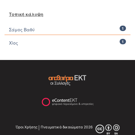
Τοπική κάλυψη
1
Σάμος Βαθύ
1
Χίος