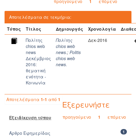
προηγούμενο
1
επόμενο
Αποτελέσματα σε τεκμήρια:
Τύπος
Τίτλος
Δημιουργός
Χρονολογία
Διαθε
Πολίτης
Πολίτης
Δεκ-2016
chios web
chios web
news
news.
;
Politis
Δεκέμβριος
chios web
2016:
news.
θεματική
ενότητα -
Κοινωνία
Αποτελέσματα
1-1
από
1
Εξερευνήστε
προηγούμενο
1
επόμενο
Εξειδίκευση τύπου
1
Άρθρο Εφημερίδας