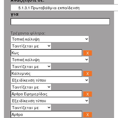
για
Τρέχοντα φίλτρα: