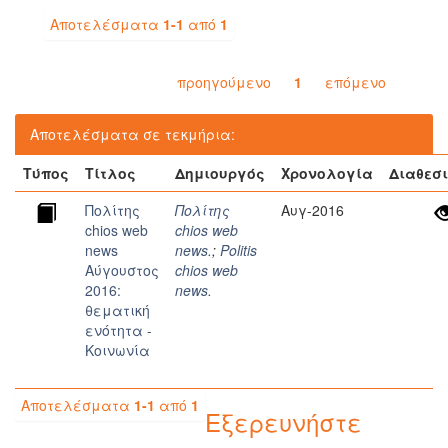
Αποτελέσματα
1-1
από
1
προηγούμενο
1
επόμενο
Αποτελέσματα σε τεκμήρια:
Τύπος
Τίτλος
Δημιουργός
Χρονολογία
Διαθεσ
Πολίτης
Πολίτης
Αυγ-2016
chios web
chios web
news
news.
;
Politis
Αύγουστος
chios web
2016:
news.
θεματική
ενότητα -
Κοινωνία
Αποτελέσματα
1-1
από
1
Εξερευνήστε