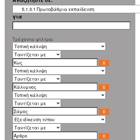
για
Τρέχοντα φίλτρα: