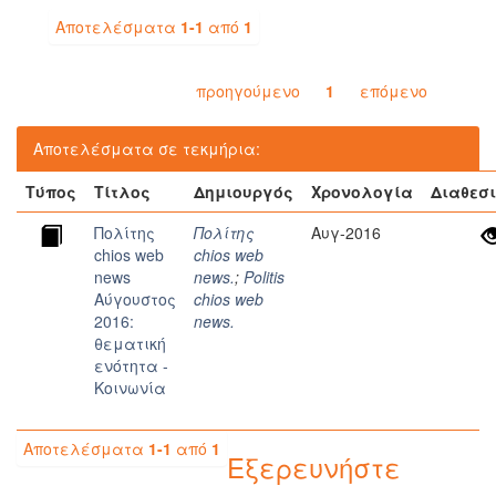
Αποτελέσματα
1-1
από
1
προηγούμενο
1
επόμενο
Αποτελέσματα σε τεκμήρια:
Τύπος
Τίτλος
Δημιουργός
Χρονολογία
Διαθεσ
Πολίτης
Πολίτης
Αυγ-2016
chios web
chios web
news
news.
;
Politis
Αύγουστος
chios web
2016:
news.
θεματική
ενότητα -
Κοινωνία
Αποτελέσματα
1-1
από
1
Εξερευνήστε