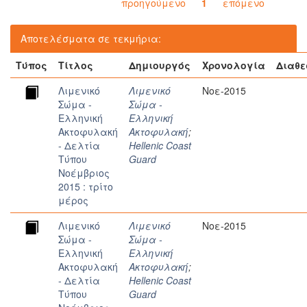
προηγούμενο
1
επόμενο
Αποτελέσματα σε τεκμήρια:
Τύπος
Τίτλος
Δημιουργός
Χρονολογία
Διαθε
Λιμενικό
Λιμενικό
Νοε-2015
Σώμα -
Σώμα -
Ελληνική
Ελληνική
Ακτοφυλακή
Ακτοφυλακή
;
- Δελτία
Hellenic Coast
Τύπου
Guard
Nοέμβριoς
2015 : τρίτο
μέρος
Λιμενικό
Λιμενικό
Νοε-2015
Σώμα -
Σώμα -
Ελληνική
Ελληνική
Ακτοφυλακή
Ακτοφυλακή
;
- Δελτία
Hellenic Coast
Τύπου
Guard