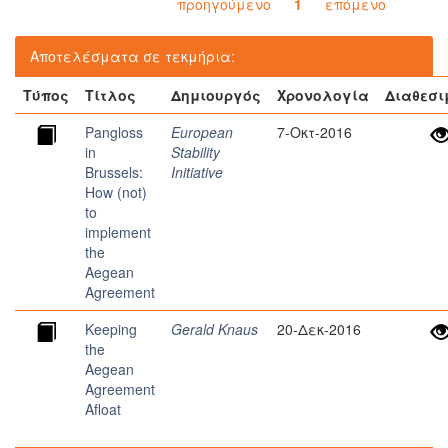
προηγούμενο
1
επόμενο
Αποτελέσματα σε τεκμήρια:
Τύπος
Τίτλος
Δημιουργός
Χρονολογία
Διαθεσι
Pangloss
European
7-Οκτ-2016
in
Stability
Brussels:
Initiative
How (not)
to
implement
the
Aegean
Agreement
Keeping
Gerald Knaus
20-Δεκ-2016
the
Aegean
Agreement
Afloat