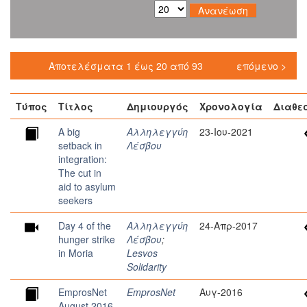
Αποτελέσματα 1 έως 20 από 93
επόμενο >
Τύπος
Τίτλος
Δημιουργός
Χρονολογία
Διαθε
A big
Αλληλεγγύη
23-Ιου-2021
setback in
Λέσβου
integration:
The cut in
aid to asylum
seekers
Day 4 of the
Αλληλεγγύη
24-Απρ-2017
hunger strike
Λέσβου
;
in Moria
Lesvos
Solidarity
EmprosNet
EmprosNet
Αυγ-2016
August 2016