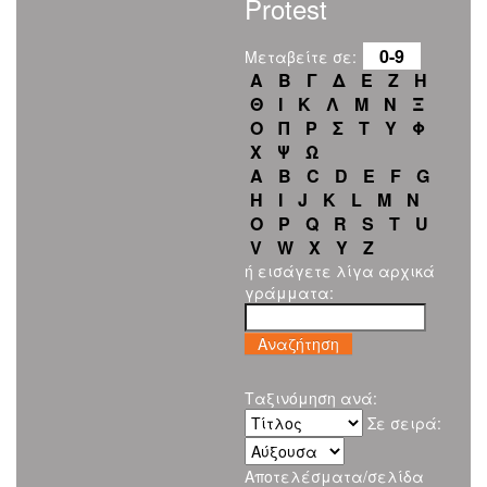
Protest
0-9
Μεταβείτε σε:
Α
Β
Γ
Δ
Ε
Ζ
Η
Θ
Ι
Κ
Λ
Μ
Ν
Ξ
Ο
Π
Ρ
Σ
Τ
Υ
Φ
Χ
Ψ
Ω
A
B
C
D
E
F
G
H
I
J
K
L
M
N
O
P
Q
R
S
T
U
V
W
X
Y
Z
ή εισάγετε λίγα αρχικά
γράμματα:
Ταξινόμηση ανά:
Σε σειρά:
Αποτελέσματα/σελίδα