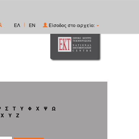
|
ΕΛ
EN
Είσοδος στο αρχείο:
Ρ
Σ
Τ
Υ
Φ
Χ
Ψ
Ω
X
Y
Z