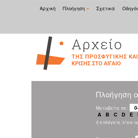
Αρχική
Πλοήγηση
Σχετικά
Οδηγό
Skip
navigation
Πλοήγηση 
0
Μεταβείτε σε:
A
B
C
D
E
ή εισάγετε λίγα 