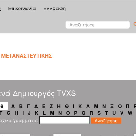
ς
Επικοινωνία
Εγγραφή
ανά Δημιουργός TVXS
-9
Α
Β
Γ
Δ
Ε
Ζ
Η
Θ
Ι
Κ
Λ
Μ
Ν
Ξ
Ο
Π
F
G
H
I
J
K
L
M
N
O
P
Q
R
S
T
U
V
W
αρχικά γράμματα: