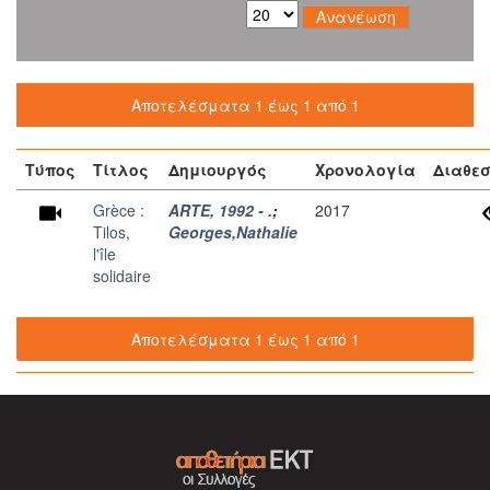
Αποτελέσματα 1 έως 1 από 1
Τύπος
Τίτλος
Δημιουργός
Χρονολογία
Διαθεσ
Grèce :
ARTE, 1992 - .
;
2017
Tilos,
Georges,Nathalie
l'île
solidaire
Αποτελέσματα 1 έως 1 από 1