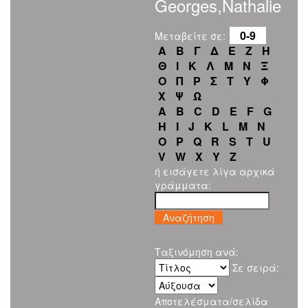
Georges,Nathalie
0-9
Μεταβείτε σε:
Α
Β
Γ
Δ
Ε
Ζ
Η
Θ
Ι
Κ
Λ
Μ
Ν
Ξ
Ο
Π
Ρ
Σ
Τ
Υ
Φ
Χ
Ψ
Ω
A
B
C
D
E
F
G
H
I
J
K
L
M
N
O
P
Q
R
S
T
U
V
W
X
Y
Z
ή εισάγετε λίγα αρχικά
γράμματα:
Ταξινόμηση ανά:
Σε σειρά:
Αποτελέσματα/σελίδα