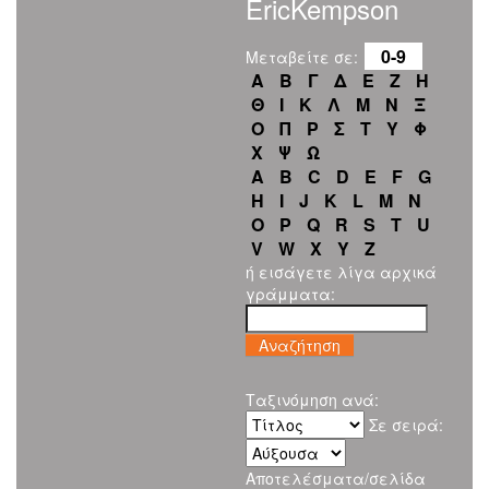
EricKempson
0-9
Μεταβείτε σε:
Α
Β
Γ
Δ
Ε
Ζ
Η
Θ
Ι
Κ
Λ
Μ
Ν
Ξ
Ο
Π
Ρ
Σ
Τ
Υ
Φ
Χ
Ψ
Ω
A
B
C
D
E
F
G
H
I
J
K
L
M
N
O
P
Q
R
S
T
U
V
W
X
Y
Z
ή εισάγετε λίγα αρχικά
γράμματα:
Ταξινόμηση ανά:
Σε σειρά:
Αποτελέσματα/σελίδα