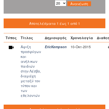
Αποτελέσματα 1 έως 1 από 1
Τύπος
Τίτλος
Δημιουργός
Χρονολογία
Διαθε
Άφιξη
EricKempson
10-Οκτ-2015
προσφύγων
και
ανήλικων
παιδιών
στην Λέσβο,
διαμάχη
μεταξύ του
τύπου και
των
εθελοντών