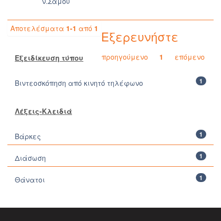
ν.Σάμου
Αποτελέσματα
1-1
από
1
Εξερευνήστε
προηγούμενο
1
επόμενο
Εξειδίκευση τύπου
1
Βιντεοσκόπηση από κινητό τηλέφωνο
Λέξεις-Κλειδιά
1
Βάρκες
1
Διάσωση
1
Θάνατοι