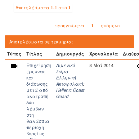
Αποτελέσματα
1-1
από
1
προηγούμενο
1
επόμενο
Αποτελέσματα σε τεκμήρια:
Τύπος
Τίτλος
Δημιουργός
Χρονολογία
Διαθεσ
Επιχείρηση
Λιμενικό
8-Μαΐ-2014
έρευνας
Σώμα -
και
Ελληνική
διάσωσης
Ακτοφυλακή
;
μετά από
Hellenic Coast
ανατροπή
Guard
δύο
λέμβων
στη
θαλάσσια
περιοχή
βορείως