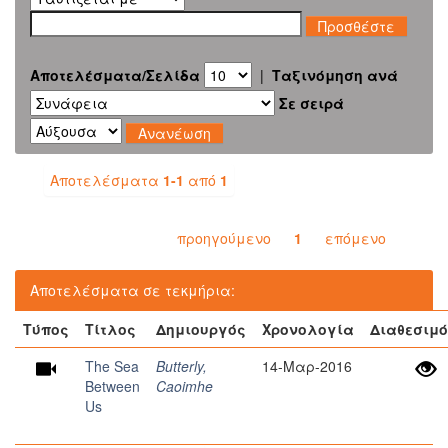
Αποτελέσματα/Σελίδα
|
Ταξινόμηση ανά
Σε σειρά
Αποτελέσματα
1-1
από
1
προηγούμενο
1
επόμενο
Αποτελέσματα σε τεκμήρια:
Τύπος
Τίτλος
Δημιουργός
Χρονολογία
Διαθεσιμό
The Sea
Butterly,
14-Μαρ-2016
Between
Caoimhe
Us