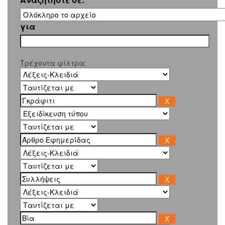
για
Τρέχοντα φίλτρα: