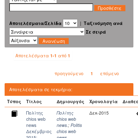
Αποτελέσματα/Σελίδα
|
Ταξινόμηση ανά
Σε σειρά
Αποτελέσματα
1-1
από
1
προηγούμενο
1
επόμενο
Αποτελέσματα σε τεκμήρια:
Τύπος
Τίτλος
Δημιουργός
Χρονολογία
Διαθε
Πολίτης
Πολίτης
Δεκ-2015
chios web
chios web
news
news.
;
Politis
Δεκέμβριος
chios web
2015:
news.