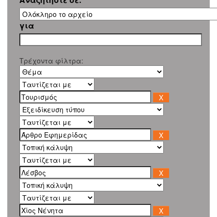
για
Τρέχοντα φίλτρα: