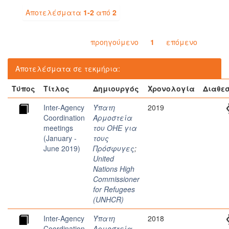
Αποτελέσματα
1-2
από
2
προηγούμενο
1
επόμενο
Αποτελέσματα σε τεκμήρια:
Τύπος
Τίτλος
Δημιουργός
Χρονολογία
Διαθε
Inter-Agency
Ύπατη
2019
Coordination
Αρμοστεία
meetings
του ΟΗΕ για
(January -
τους
June 2019)
Πρόσφυγες
;
United
Nations High
Commissioner
for Refugees
(UNHCR)
Inter-Agency
Ύπατη
2018
Coordination
Αρμοστεία