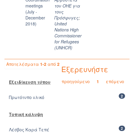
meetings
του ΟΗΕ για
(July -
τους
December
Πρόσφυγες
;
2018)
United
Nations High
Commissioner
for Refugees
(UNHCR)
Αποτελέσματα
1-2
από
2
Εξερευνήστε
προηγούμενο
1
επόμενο
Εξειδίκευση τύπου
2
Πρωτότυπο υλικό
Τοπική κάλυψη
2
Λέσβος Καρά Τεπέ