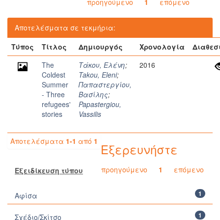
προηγούμενο
1
επόμενο
Αποτελέσματα σε τεκμήρια:
Τύπος
Τίτλος
Δημιουργός
Χρονολογία
Διαθεσ
The
Τάκου, Ελένη
;
2016
Coldest
Takou, Eleni
;
Summer
Παπαστεργίου,
- Three
Βασίλης
;
refugees'
Papastergiou,
stories
Vassilis
Αποτελέσματα
1-1
από
1
Εξερευνήστε
προηγούμενο
1
επόμενο
Εξειδίκευση τύπου
1
Αφίσα
1
Σχέδιο/Σκίτσο