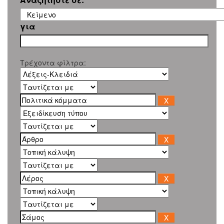
για
Τρέχοντα φίλτρα: