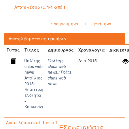
Αποτελέσματα
1-1
από
1
προηγούμενο
1
επόμενο
Αποτελέσματα σε τεκμήρια:
Τύπος
Τίτλος
Δημιουργός
Χρονολογία
Διαθεσι
Πολίτης
Πολίτης
Απρ-2015
chios web
chios web
news
news.
;
Politis
Απρίλιος
chios web
2015:
news.
θεματική
ενότητα
-
Κοινωνία
Αποτελέσματα
1-1
από
1
Εξερευνήστε