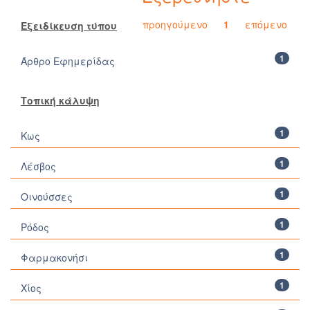
προηγούμενο
1
επόμενο
Εξειδίκευση τύπου
1
Άρθρο Εφημερίδας
Τοπική κάλυψη
1
Κως
1
Λέσβος
1
Οινούσσες
1
Ρόδος
1
Φαρμακονήσι
1
Χίος