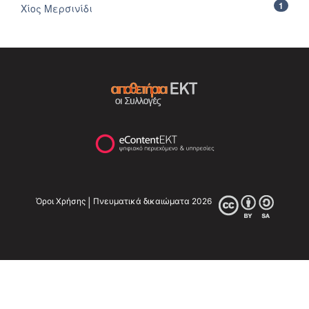
1
Χίος Μερσινίδι