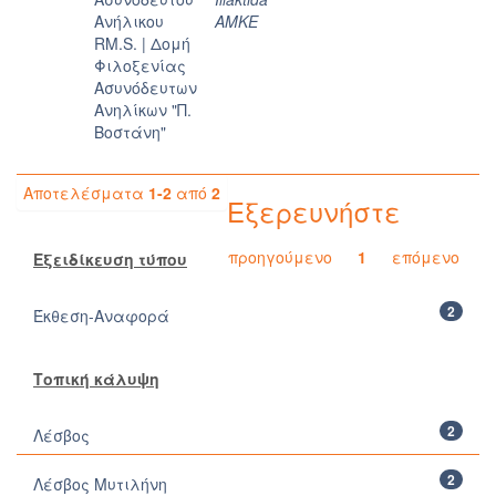
Aνήλικου
AMKE
RM.S. | Δομή
Φιλοξενίας
Ασυνόδευτων
Ανηλίκων "Π.
Βοστάνη"
Αποτελέσματα
1-2
από
2
Εξερευνήστε
προηγούμενο
1
επόμενο
Εξειδίκευση τύπου
2
Έκθεση-Αναφορά
Τοπική κάλυψη
2
Λέσβος
2
Λέσβος Μυτιλήνη