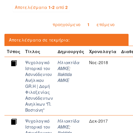
Αποτελέσματα
1-2
από
2
προηγούμενο
1
επόμενο
Αποτελέσματα σε τεκμήρια:
Τύπος
Τίτλος
Δημιουργός
Χρονολογία
Διαθ
Ψυχολογικό
Ηλιακτίδα
Νοε-2018
Iστορικό του
ΑΜΚΕ
;
Aσυνόδευτου
Iliaktida
Aνήλικου
AMKE
GR.H | Δομή
Φιλοξενίας
Ασυνόδευτων
Ανηλίκων "Π.
Βοστάνη"
Ψυχολογικό
Ηλιακτίδα
Δεκ-2017
Iστορικό του
ΑΜΚΕ
;
Aσυνόδευτου
Iliaktida