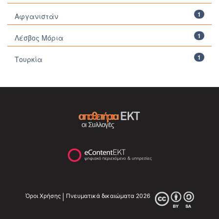
1
Αφγανιστάν
1
Λέσβος Μόρια
1
Τουρκία