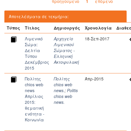
προηγούμενο
1
επόμενο
Αποτελέσματα σε τεκμήρια:
Τύπος
Τίτλος
Δημιουργός
Χρονολογία
Διαθε
Λιμενικό
Αρχηγείο
18-Σεπ-2017
Σώμα:
Λιμενικού
Δελτία
Σώματος -
Τύπου
Ελληνική
Δεκέμβριος
Ακτοφυλακή
2015
Πολίτης
Πολίτης
Απρ-2015
chios web
chios web
news
news.
;
Politis
Απρίλιος
chios web
2015:
news.
θεματική
ενότητα -
Κοινωνία