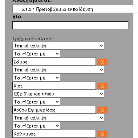
για
Τρέχοντα φίλτρα: