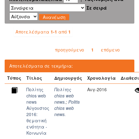
Σε σειρά
Αποτελέσματα
1-1
από
1
προηγούμενο
1
επόμενο
Αποτελέσματα σε τεκμήρια:
Τύπος
Τίτλος
Δημιουργός
Χρονολογία
Διαθεσ
Πολίτης
Πολίτης
Αυγ-2016
chios web
chios web
news
news.
;
Politis
Αύγουστος
chios web
2016:
news.
θεματική
ενότητα -
Κοινωνία