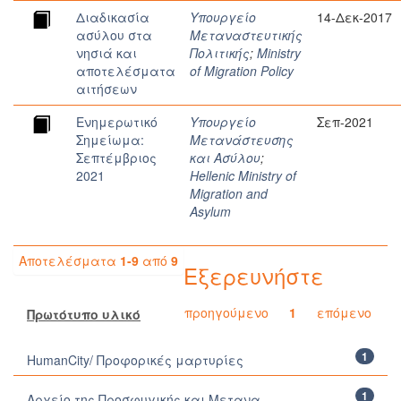
Διαδικασία
Υπουργείο
14-Δεκ-2017
ασύλου στα
Μεταναστευτικής
νησιά και
Πολιτικής
;
Ministry
αποτελέσματα
of Migration Policy
αιτήσεων
Ενημερωτικό
Υπουργείο
Σεπ-2021
Σημείωμα:
Μετανάστευσης
Σεπτέμβριος
και Ασύλου
;
2021
Hellenic Ministry of
Migration and
Asylum
Αποτελέσματα
1-9
από
9
Εξερευνήστε
προηγούμενο
1
επόμενο
Πρωτότυπο υλικό
1
HumanCity/ Προφορικές μαρτυρίες
1
Αρχείο της Προσφυγικής και Μετανα...