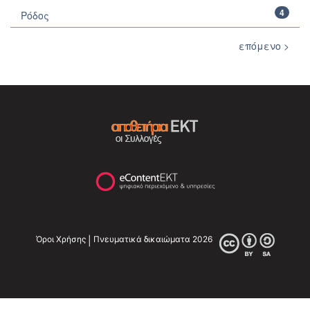
4
Ρόδος
επόμενο >