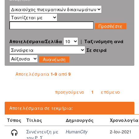
Αποτελέσματα/Σελίδα
|
Ταξινόμηση ανά
Σε σειρά
Αποτελέσματα
1-9
από
9
προηγούμενο
1
επόμενο
Αποτελέσματα σε τεκμήρια:
Τύπος
Τίτλος
Δημιουργός
Χρονολογία
Συνέντευξη με
HumanCity
2-Ιου-2021
τον Ρ. Σ.