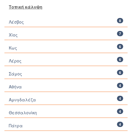
Τοπική κάλυψη
8
Λέσβος
7
Χίος
6
Κως
6
Λέρος
6
Σάμος
4
Αθήνα
4
Αμυγδαλέζα
4
Θεσσαλονίκη
4
Πάτρα