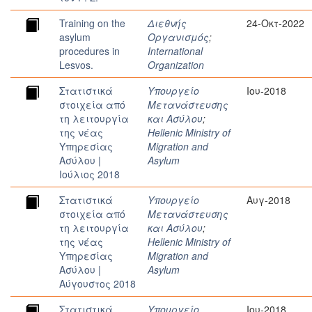
Training on the
Διεθνής
24-Οκτ-2022
asylum
Οργανισμός
;
procedures in
International
Lesvos.
Organization
Στατιστικά
Υπουργείο
Ιου-2018
στοιχεία από
Μετανάστευσης
τη λειτουργία
και Ασύλου
;
της νέας
Hellenic Ministry of
Υπηρεσίας
Migration and
Ασύλου |
Asylum
Ιούλιος 2018
Στατιστικά
Υπουργείο
Αυγ-2018
στοιχεία από
Μετανάστευσης
τη λειτουργία
και Ασύλου
;
της νέας
Hellenic Ministry of
Υπηρεσίας
Migration and
Ασύλου |
Asylum
Αύγουστος 2018
Στατιστικά
Υπουργείο
Ιου-2018