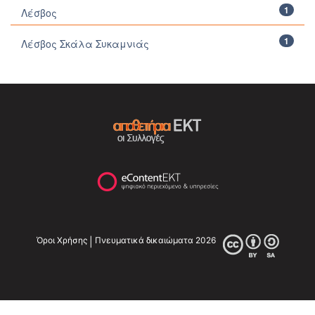
1
Λέσβος
1
Λέσβος Σκάλα Συκαμνιάς