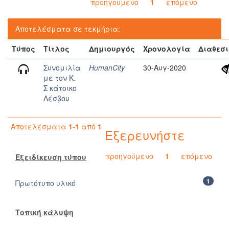
προηγούμενο
1
επόμενο
Αποτελέσματα σε τεκμήρια:
Τύπος
Τίτλος
Δημιουργός
Χρονολογία
Διαθεσ
Συνομιλία
HumanCity
30-Αυγ-2020
με τον Κ.
Σ κάτοικο
Λέσβου
Αποτελέσματα
1-1
από
1
Εξερευνήστε
προηγούμενο
1
επόμενο
Εξειδίκευση τύπου
1
Πρωτότυπο υλικό
Τοπική κάλυψη