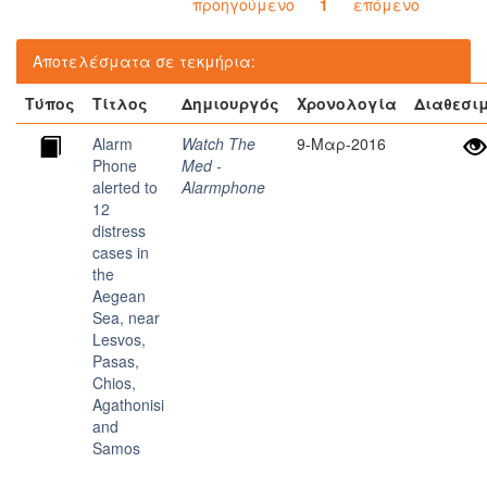
προηγούμενο
1
επόμενο
Αποτελέσματα σε τεκμήρια:
Τύπος
Τίτλος
Δημιουργός
Χρονολογία
Διαθεσι
Alarm
Watch The
9-Μαρ-2016
Phone
Med -
alerted to
Alarmphone
12
distress
cases in
the
Aegean
Sea, near
Lesvos,
Pasas,
Chios,
Agathonisi
and
Samos‬‬